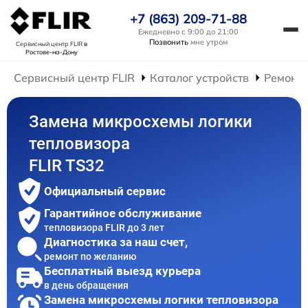
+7 (863) 209-71-88
Ежедневно с 9:00 до 21:00
Позвонить
мне утром
Сервисный центр FLIR
в
Ростове-на-Дону
Сервисный центр FLIR
Каталог устройств
Ремонт 
Замена микросхемы логики
тепловизора
FLIR TS32
Официальный сервис
Гарантийное обслуживание
тепловизора FLIR до 3 лет
Диагностика за наш счет,
ремонт по желанию
Бесплатный выезд курьера
в день обращения
Замена микросхемы логики тепловизора