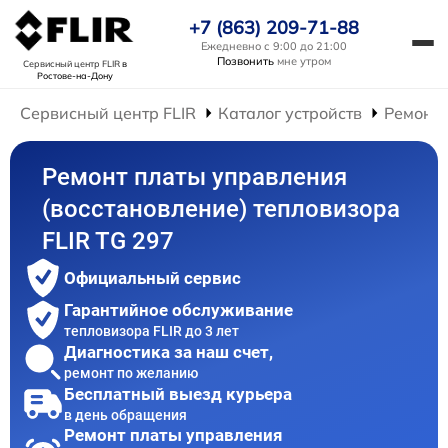
+7 (863) 209-71-88
Ежедневно с 9:00 до 21:00
Позвонить
мне утром
Сервисный центр FLIR
в
Ростове-на-Дону
Сервисный центр FLIR
Каталог устройств
Ремонт 
Ремонт платы управления
(восстановление) тепловизора
FLIR TG 297
Официальный сервис
Гарантийное обслуживание
тепловизора FLIR до 3 лет
Диагностика за наш счет,
ремонт по желанию
Бесплатный выезд курьера
в день обращения
Ремонт платы управления