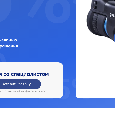
 желанию
бращения
я со специалистом
Оставить заявку
есь c
политикой конфиденциальности