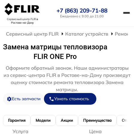
+7 (863) 209-71-88
Ежедневно с 9:00 до 21:00
Сервисный центр FLIR
в
Ростове-на-Дону
Сервисный центр FLIR
Каталог устройств
Ремонт 
Замена матрицы тепловизора
FLIR ONE Pro
Оформите обратный звонок. Наши администраторы
из сервис-центра FLIR в Ростове-на-Дону произведут
оценку стоимости ремонта тепловизора Замена
матрицы.
Есть запчасти
Узнать стоимость
Гарантия
Модели
Акции
Преимущества
Отзы
Услуга
Цена