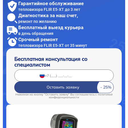
Гарантийное обслуживание
тепловизора FLIR E5-XT до 3 лет
Диагностика за наш счет,
ремонт по желанию
Бесплатный выезд курьера
в день обращения
Срочный ремонт
тепловизора FLIR E5-XT от 35 минут
Бесплатная консультация со
специалистом
Оставить заявку
Нажимая на кнопку "Оставить заявку" Вы соглашаетесь c
политикой
конфиденциальности