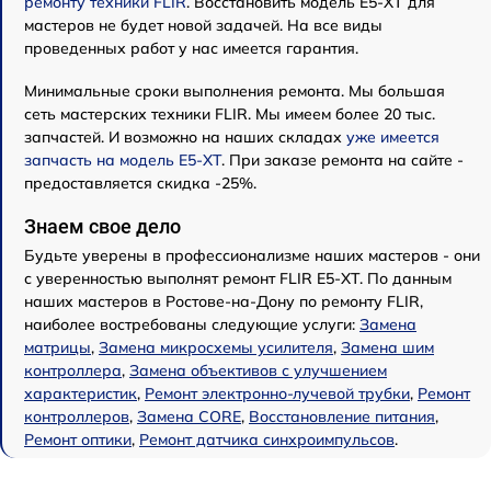
ремонту техники FLIR
. Восстановить модель E5-XT для
мастеров не будет новой задачей. На все виды
проведенных работ у нас имеется гарантия.
Минимальные сроки выполнения ремонта. Мы большая
сеть мастерских техники FLIR. Мы имеем более 20 тыс.
запчастей. И возможно на наших складах
уже имеется
запчасть на модель E5-XT
. При заказе ремонта на сайте -
предоставляется скидка -25%.
Знаем свое дело
Будьте уверены в профессионализме наших мастеров - они
с уверенностью выполнят ремонт FLIR E5-XT. По данным
наших мастеров в Ростове-на-Дону по ремонту FLIR,
наиболее востребованы следующие услуги:
Замена
матрицы
,
Замена микросхемы усилителя
,
Замена шим
контроллера
,
Замена объективов с улучшением
характеристик
,
Ремонт электронно-лучевой трубки
,
Ремонт
контроллеров
,
Замена CORE
,
Восстановление питания
,
Ремонт оптики
,
Ремонт датчика синхроимпульсов
.