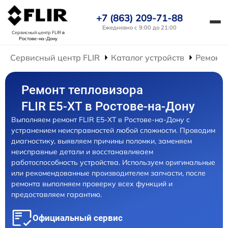
+7 (863) 209-71-88
Ежедневно с 9:00 до 21:00
Сервисный центр FLIR
в
Ростове-на-Дону
Сервисный центр FLIR
Каталог устройств
Ремонт 
Ремонт тепловизора
FLIR E5-XT в Ростове-на-Дону
Выполняем ремонт FLIR E5-XT в Ростове-на-Дону с
устранением неисправностей любой сложности. Проводим
диагностику, выявляем причины поломки, заменяем
неисправные детали и восстанавливаем
работоспособность устройства. Используем оригинальные
или рекомендованные производителем запчасти, после
ремонта выполняем проверку всех функций и
предоставляем гарантию.
Официальный сервис