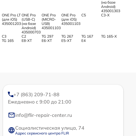
(на базе
Android)
435001303
ONE Pro LT
ONE Pro
ONE Pro
ONE Pro
С5
С3-Х
(для iOS)
(USB-C)
(MICRO-
(для iOS)
435001203
(на базе
USB)
435001103
Android)
435001103
435000703
С3
C2
TG 297
TG 267
TG 167
TG 165-X
TG 165
E8-XT
E6-XT
E5-XT
E4
+7 (863) 209-71-88
Ежедневно с 9:00 до 21:00
info@flir-repair-center.ru
Социалистическая улица, 74
Адрес сервисного центра FLIR