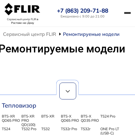
+7 (863) 209-71-88
Ежедневно с 9:00 до 21:00
Сервисный центр FLIR
в
Ростове-на-Дону
Сервисный центр FLIR
Ремонтируемые модели
Ремонтируемые модели
Тепловизор
BTS-XR
BTS-XR
BTS-XR
BTS-X
BTS-X
TS24 Pro
QD65 PRO
PRO
QD65 PRO
QD35 PRO
QD(100)
TS24
TS32 Pro
TS32
TS32r Pro
TS32r
ONE Pro LT
(USB-C)